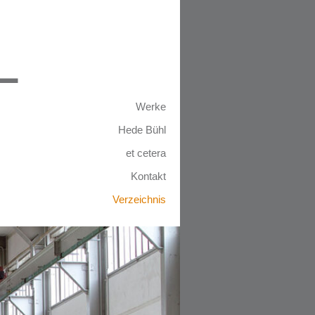
L
Werke
Hede Bühl
et cetera
Kontakt
Verzeichnis